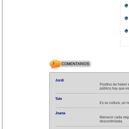
5
Jordi
Positivo de haber 
público.hay que esp
Tolo
Es su cultura, un r
Joana
Manacor cada vegad
descontrolada.