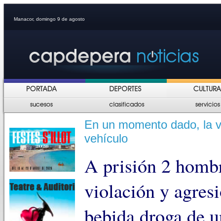
Manacor, domingo 9 de agosto
En un momento dado, la víc
vehículo
A prisión 2 hombr
violación y agresi
bebida droga de u