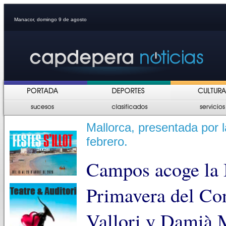
Manacor, domingo 9 de agosto
Mallorca, presentada por l
febrero.
Campos acoge la I
Primavera del Con
Vallori y Damià M