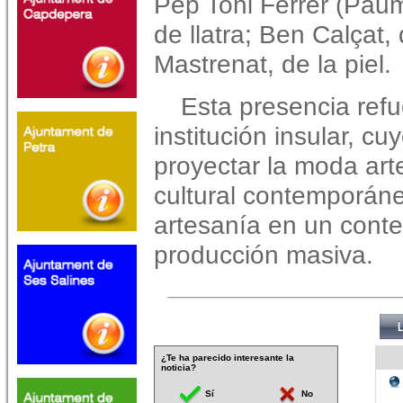
Pep Toni Ferrer (Paume
de llatra; Ben Calçat, 
Mastrenat, de la piel.
Esta presencia refu
institución insular, cu
proyectar la moda ar
cultural contemporánea
artesanía en un conte
producción masiva.
¿Te ha parecido interesante la
noticia?
Sí
No