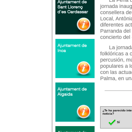
La Feria 
jornada inaug
consellera d
Local, Antòni
diferentes ac
Parranda del 
concierto del
La jornad
folklóricas a
percusión, mú
populares a 
con las actua
Palma, en una
¿Te ha parecido inte
noticia?
Sí