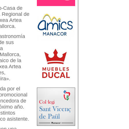
ro-Casa de
a Regional de
txea Artea
llorca.
gastronomía
 de sus
ha
Mallorca,
ico de la
xea Artea
es,
ira».
da por el
 promocional
vencedora de
róximo año.
stintos
co asistente.