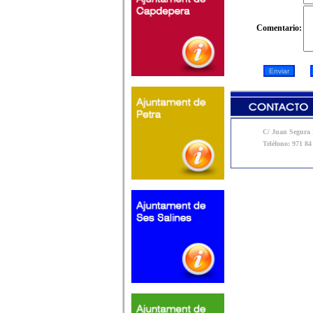
Comentario:
C/ Juan Segura N
Teléfono: 971 84