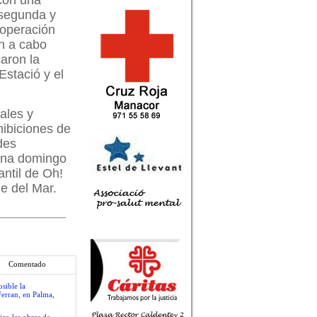
con una
 segunda y
ooperación
on a cabo
caron la
Estació y el
ales y
hibiciones de
des
ñana domingo
antil de Oh!
e del Mar.
Comentado
sible la
Ferran, en Palma,