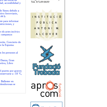
ico las obras de
ad, accesibilidad y
 de Sineu debido a
tivo ferroviario,
.44 h
nte para informar
stricciones, y
 els actes incívics
va campanya
ortiu. Concierto de
de la Espuma.
n les persones al
e Danza, Gran
rtiva, Libro
el puerto por graves
conservarse a -18 °C,
 Ballester en
plendorosas se