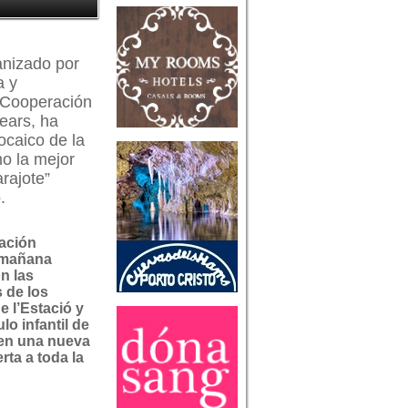
anizado por
a y
y Cooperación
ears, ha
ocaico de la
o la mejor
rajote”
.
ación
 mañana
n las
 de los
e l’Estació y
lo infantil de
 en una nueva
rta a toda la