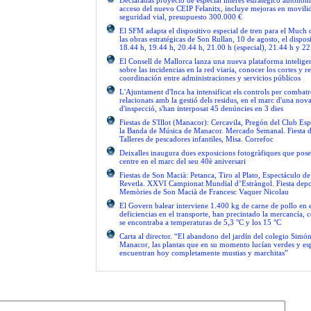
Declaradas proyecto de especial interés estratégico autonóm
acceso del nuevo CEIP Felanitx, incluye mejoras en movilid
seguridad vial, presupuesto 300.000 €
El SFM adapta el dispositivo especial de tren para el Much
las obras estratégicas de Son Rullan, 10 de agosto, el disposi
18.44 h, 19.44 h, 20.44 h, 21.00 h (especial), 21.44 h y 22
El Consell de Mallorca lanza una nueva plataforma intelige
sobre las incidencias en la red viaria, conocer los cortes y re
coordinación entre administraciones y servicios públicos
L'Ajuntament d'Inca ha intensificat els controls per combatre
relacionats amb la gestió dels residus, en el marc d'una no
d'inspecció, s'han interposat 45 denúncies en 3 dies
Fiestas de S'Illot (Manacor): Cercavila, Pregón del Club Esp
la Banda de Música de Manacor. Mercado Semanal. Fiesta 
Talleres de pescadores infantiles, Misa. Correfoc
Deixalles inaugura dues exposicions fotogràfiques que pose
centre en el marc del seu 40è aniversari
Fiestas de Son Macià: Petanca, Tiro al Plato, Espectáculo d
Revetla. XXVI Campionat Mundial d’Estràngol. Fiesta depo
Memòries de Son Macià de Francesc Vaquer Nicolau
El Govern balear interviene 1.400 kg de carne de pollo en 
deficiencias en el transporte, han precintado la mercancía, 
se encontraba a temperaturas de 5,3 °C y los 15 °C
Carta al director. “El abandono del jardín del colegio Simón
Manacor, las plantas que en su momento lucían verdes y es
encuentran hoy completamente mustias y marchitas”