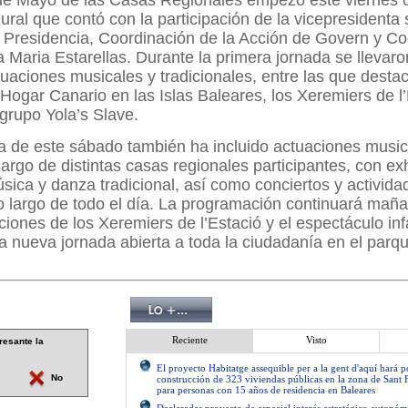
de Mayo de las Casas Regionales empezó este viernes 
ural que contó con la participación de la vicepresidenta
e Presidencia, Coordinación de la Acción de Govern y C
a Maria Estarellas. Durante la primera jornada se llevar
tuaciones musicales y tradicionales, entre las que desta
Hogar Canario en las Islas Baleares, los Xeremiers de l’
 grupo Yola’s Slave.
a de este sábado también ha incluido actuaciones music
 cargo de distintas casas regionales participantes, con ex
sica y danza tradicional, así como conciertos y activida
lo largo de todo el día. La programación continuará ma
ciones de los Xeremiers de l’Estació y el espectáculo inf
 nueva jornada abierta a toda la ciudadanía en el parqu
Reciente
Visto
resante la
El proyecto Habitatge assequible per a la gent d'aquí hará po
No
construcción de 323 viviendas públicas en la zona de Sant 
para personas con 15 años de residencia en Baleares