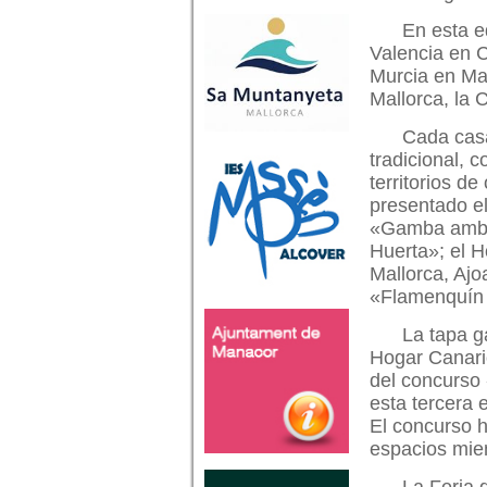
En esta e
Valencia en C
Murcia en Mal
Mallorca, la 
Cada casa
tradicional, 
territorios d
presentado el
«Gamba amb b
Huerta»; el 
Mallorca, Ajo
«Flamenquín c
La tapa g
Hogar Canario
del concurso 
esta tercera 
El concurso h
espacios mien