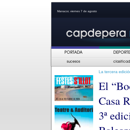
Manacor, viernes 7 de agosto
La tercera edici
El “Boc
Casa R
3ª edi