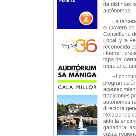
de distintas
autónomas.
La tercer
el Govern de 
Conselleria 
Local, y la F
reconocido es
Huerta”, pres
tapa del cert
murciano, aña
El concur
programación
acontecimien
tradiciones p
autónomas rep
directora gen
Relaciones c
sido la encar
ganadora, así
casas regiona