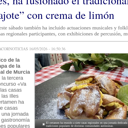
s, ha fusionado el tradiciona
ajote” con crema de limón
este sábado también ha incluido actuaciones musicales y folkl
asas regionales participantes, con exhibiciones de percusión, 
ORNOTICIAS 16/05/2026 - 16:50:36
co de la
apa de la
al de Murcia
la tercera
concurso «Va
 las casas
las Illes
certamen ha
te casas
n una jornada
a gastronomía
El certamen ha reunido a siete casas regionales en una jornada dedicada
ones populares
tradiciones populares de distintas comunidades autónomas.