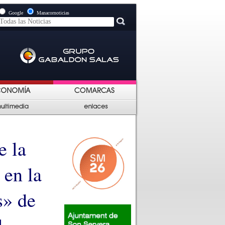
Google
Manacornoticias
e la
 en la
s» de