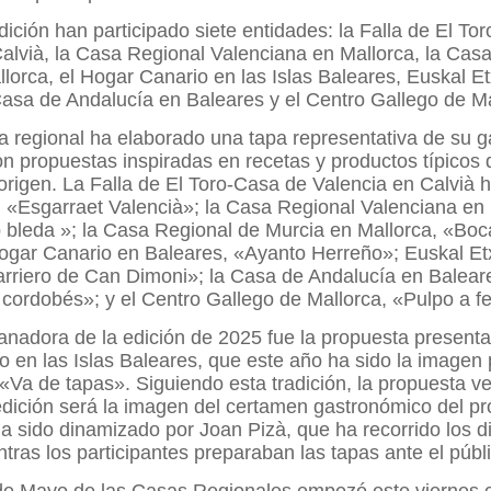
dición han participado siete entidades: la Falla de El To
alvià, la Casa Regional Valenciana en Mallorca, la Cas
lorca, el Hogar Canario en las Islas Baleares, Euskal E
Casa de Andalucía en Baleares y el Centro Gallego de Ma
 regional ha elaborado una tapa representativa de su 
con propuestas inspiradas en recetas y productos típicos
e origen. La Falla de El Toro-Casa de Valencia en Calvià 
 «Esgarraet Valencià»; la Casa Regional Valenciana en 
leda »; la Casa Regional de Murcia en Mallorca, «Boca
Hogar Canario en Baleares, «Ayanto Herreño»; Euskal Et
arriero de Can Dimoni»; la Casa de Andalucía en Balear
ordobés»; y el Centro Gallego de Mallorca, «Pulpo a fe
anadora de la edición de 2025 fue la propuesta presenta
 en las Islas Baleares, que este año ha sido la imagen
«Va de tapas». Siguiendo esta tradición, la propuesta 
edición será la imagen del certamen gastronómico del p
a sido dinamizado por Joan Pizà, que ha recorrido los di
tras los participantes preparaban las tapas ante el públi