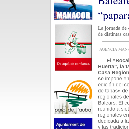
Baleare
“papar
La jornada de 
de distintas c
AGENCIA MANAC
El “Bocai
Huerta”, la t
Casa Region
se
impone en 
edición del 
de tapas» de
regionales de 
Balears. El 
reunido a sie
regionales e
dedicada a l
y las tradici