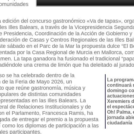
 comunidades
a edición del concurso gastronómico «Va de tapas», org
les Illes Balears, a través de la Vicepresidencia Segund
de Presidencia, Coordinación de la Acción de Gobierno 
ederación de Casas y Centros Regionales de las Illes Bal
te sábado en el Parc de la Mar la propuesta dulce “El B
entada por la Casa Regional de Murcia en Mallorca, com
amen. La tapa ganadora ha fusionado el tradicional “papa
diéndole una crema de limón que ha deleitado al jurado
so se ha celebrado dentro de la
La program
 de la Feria de Mayo 2026, un
continuará
to que reúne gastronomía, música y
domingo co
opulares de distintas comunidades
actuaciones
resentadas en las Illes Balears. La
Xeremiers d
eral de Relaciones Institucionales y de
el espectácu
Oh! Palma,
on el Parlamento, Francesca Ramis, ha
jornada abie
gada de entregar el premio a la propuesta
ciudadanía
 como los diplomas de participación a las
les participantes.