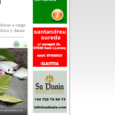
l
óricas a cargo
música y danza
 a la gastronomía y las